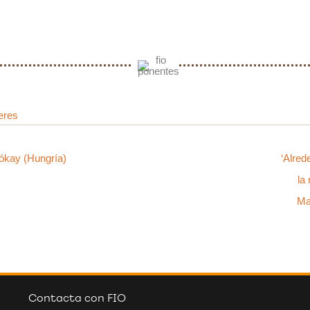
leres
Kókay (Hungría)
‘Alred
la
Ma
Contacta con FIO