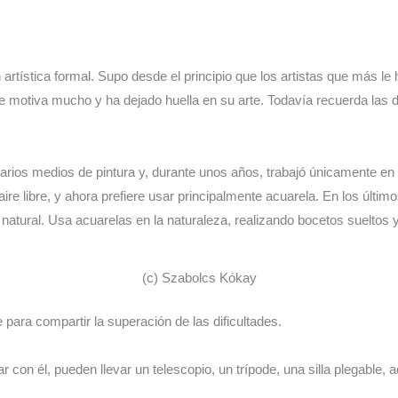
rtística formal. Supo desde el principio que los artistas que más le ha
le motiva mucho y ha dejado huella en su arte. Todavía recuerda las d
arios medios de pintura y, durante unos años, trabajó únicamente en ac
ire libre, y ahora prefiere usar principalmente acuarela. En los últi
natural. Usa acuarelas en la naturaleza, realizando bocetos sueltos y
(c) Szabolcs Kókay
 para compartir la superación de las dificultades.
r con él, pueden llevar un telescopio, un trípode, una silla plegable,