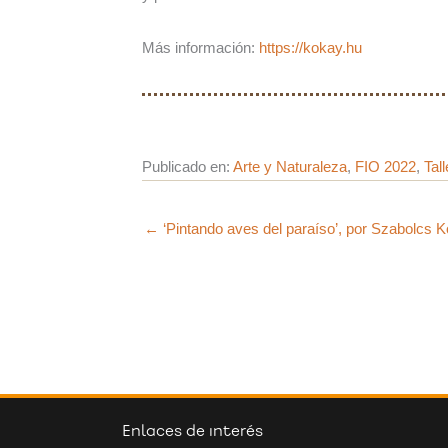
Más información:
https://kokay.hu
Publicado en:
Arte y Naturaleza
,
FIO 2022
,
Tal
← ‘Pintando aves del paraíso’, por Szabolcs 
Enlaces de interés