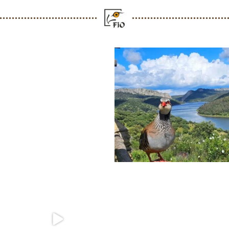
Espacios naturales de Extremadura
Perdiz roja
Salto del
...
Parque Nacional de Monfragüe
...
42
0
172
3
Mochuelo europeo
¿Aves en los billetes de euro?
Vegaviana #Extremadura
...
El Banco
...
248
5
296
3