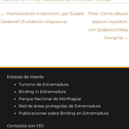
← ‘Humanización o extinción’, por Eudald
Taller ‘Cómo dibujar
Carbonell (Fundación Atapuerca)
pájaros inquietos’,
con Szabolcs Kókay
(Hungría) →
Enlaces de interés
Turismo de Extremadura
Birding in Extremadura
Parque Nacional de Monfragüe
Red de áreas protegidas de Extremadura
Publicaciones sobre Birding en Extremadura
Contacta con FIO