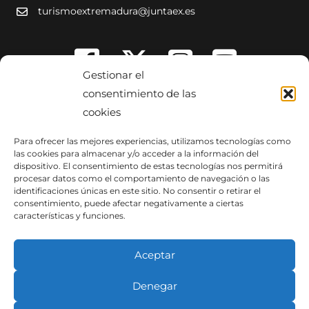
turismoextremadura@juntaex.es
Gestionar el
consentimiento de las
cookies
Para ofrecer las mejores experiencias, utilizamos tecnologías como
las cookies para almacenar y/o acceder a la información del
dispositivo. El consentimiento de estas tecnologías nos permitirá
procesar datos como el comportamiento de navegación o las
identificaciones únicas en este sitio. No consentir o retirar el
consentimiento, puede afectar negativamente a ciertas
características y funciones.
Aceptar
Denegar
Copyright © 2014-2026 Dirección General de Turismo. Todos los