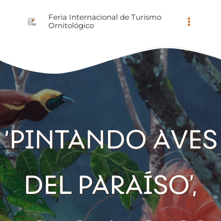
Ir
Feria Internacional de Turismo
al
Ornitológico
contenido
‘PINTANDO AVES
DEL PARAÍSO’,