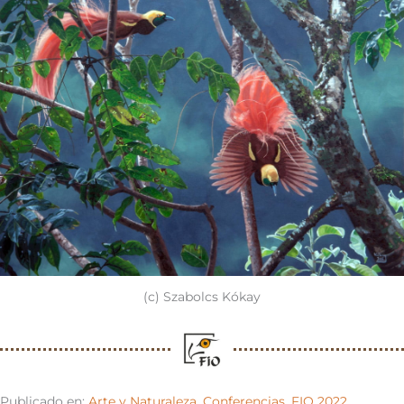
(c) Szabolcs Kókay
Publicado en:
Arte y Naturaleza
,
Conferencias
,
FIO 2022