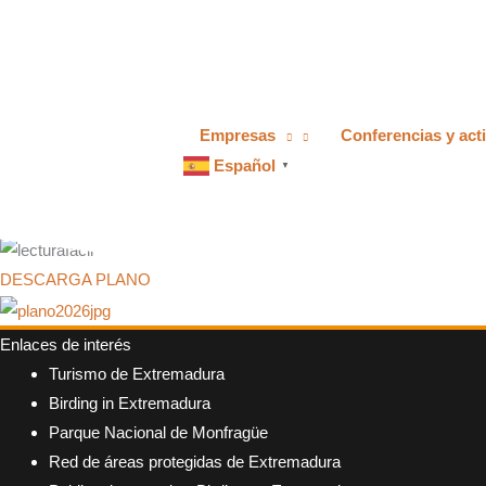
Ir
al
contenido
Empresas
Conferencias y act
Español
▼
PLANO ACCESIBLE
DESCARGA PLANO
Enlaces de interés
Turismo de Extremadura
Birding in Extremadura
Parque Nacional de Monfragüe
Red de áreas protegidas de Extremadura