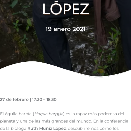
LÓPEZ
19 enero 2021
27 de febrero | 17:30 – 18:30
El águila harpía (
Harpia harpyja
) es la rapaz más poderosa del
planeta y una de las más grandes del mundo. En la conferencia
de la bióloga
Ruth Muñiz López
, descubriremos cómo los