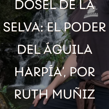
DOSEL DE LA
SELVA: EL PODER
DEL ÁGUILA
HARPÍA’, POR
RUTH MUÑIZ