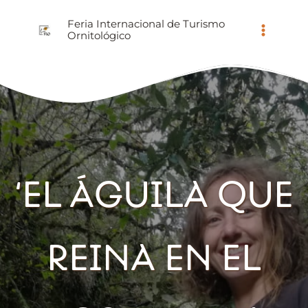
Ir
Feria Internacional de Turismo
al
Ornitológico
contenido
‘EL ÁGUILA QUE
REINA EN EL