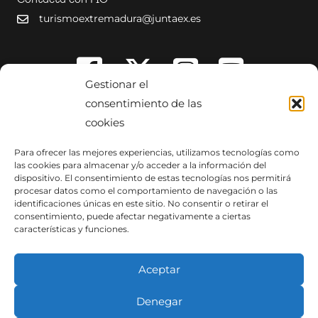
Contacta con FIO
s
turismoextremadura@juntaex.es
Gestionar el
consentimiento de las
cookies
Para ofrecer las mejores experiencias, utilizamos tecnologías como
las cookies para almacenar y/o acceder a la información del
dispositivo. El consentimiento de estas tecnologías nos permitirá
procesar datos como el comportamiento de navegación o las
identificaciones únicas en este sitio. No consentir o retirar el
consentimiento, puede afectar negativamente a ciertas
características y funciones.
Aceptar
Denegar
Copyright © 2014-2026 Dirección General de Turismo. Todos los