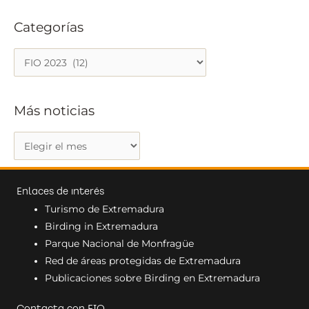
Categorías
C
a
t
Más noticias
e
g
M
o
á
r
s
í
Enlaces de interés
n
a
Turismo de Extremadura
o
s
Birding in Extremadura
t
Parque Nacional de Monfragüe
i
Red de áreas protegidas de Extremadura
c
Publicaciones sobre Birding en Extremadura
i
a