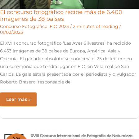
de
FIO
El concurso fotográfico recibe más de 6.400
imágenes de 38 países
Concurso Fotográfico
,
FIO 2023
/
2 minutes of reading
/
01/02/2023
El XVIII concurso fotográfico ‘Las Aves Silvestres’ ha recibido
6.453 imágenes de 38 países de Europa, América, Asia y
Oceanía. El ganador absoluto se conocerá el 25 de febrero en
una ceremonia que tendrá lugar en FIO, en Villarreal de San
Carlos. La gala estará presentada por el periodista y divulgador
Roberto Brasero, responsable del
El
Leer más »
concurso
fotográfico
recibe
más
de
Nov