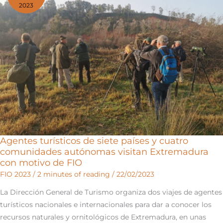
2023
que
dejó
una
huella
en
el
cielo’
(España,
2021)
Agentes turísticos de siete países y cuatro
comunidades autónomas visitan Extremadura
con motivo de FIO
FIO 2023
/
2 minutes of reading
/
22/02/2023
La Dirección General de Turismo organiza dos viajes de agentes
turísticos nacionales e internacionales para dar a conocer los
recursos naturales y ornitológicos de Extremadura, en unas