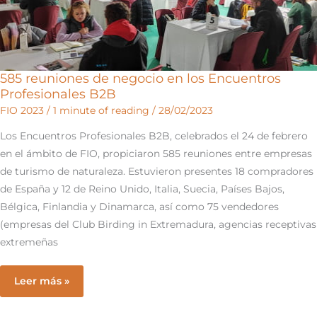
585 reuniones de negocio en los Encuentros
Profesionales B2B
FIO 2023
/
1 minute of reading
/
28/02/2023
Los Encuentros Profesionales B2B, celebrados el 24 de febrero
en el ámbito de FIO, propiciaron 585 reuniones entre empresas
de turismo de naturaleza. Estuvieron presentes 18 compradores
de España y 12 de Reino Unido, Italia, Suecia, Países Bajos,
Bélgica, Finlandia y Dinamarca, así como 75 vendedores
(empresas del Club Birding in Extremadura, agencias receptivas
extremeñas
585
Leer más »
reuniones
de