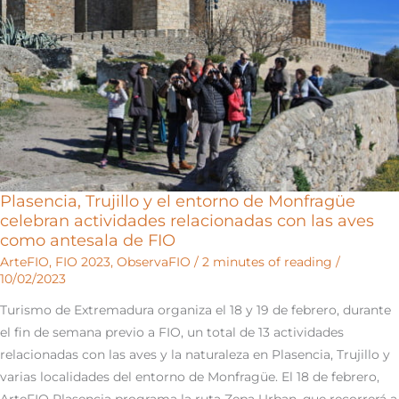
directo
desde
Monfragüe
Plasencia, Trujillo y el entorno de Monfragüe
celebran actividades relacionadas con las aves
como antesala de FIO
ArteFIO
,
FIO 2023
,
ObservaFIO
/
2 minutes of reading
/
10/02/2023
Turismo de Extremadura organiza el 18 y 19 de febrero, durante
el fin de semana previo a FIO, un total de 13 actividades
relacionadas con las aves y la naturaleza en Plasencia, Trujillo y
varias localidades del entorno de Monfragüe. El 18 de febrero,