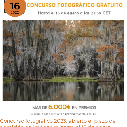
16
6.400
2022
imágenes
de
38
países
Concurso fotográfico 2023: abierto el plazo de