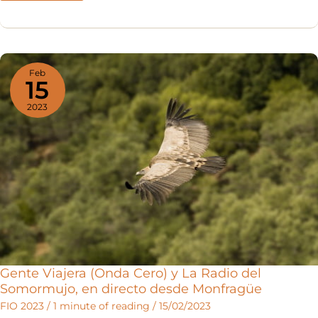
de
expositores
(110)
con
lo
Feb
15
mejor
2023
del
turismo
ornitológico
Gente Viajera (Onda Cero) y La Radio del
Somormujo, en directo desde Monfragüe
FIO 2023
/
1 minute of reading
/
15/02/2023