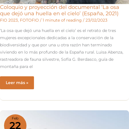
Coloquio y proyección del documental ‘La osa
que dejó una huella en el cielo’ (España, 2021)
FIO 2023
,
FOTOFIO
/
1 minute of reading
/
23/02/2023
‘La osa que dejó una huella en el cielo’ es el retrato de tres
mujeres excepcionales dedicadas a la conservación de la
biodiversidad y que por una u otra razón han terminado
viviendo en lo más profundo de la España rural. Luisa Abenza,
rastreadora de fauna silvestre, Sofía G. Berdasco, guía de
montaña para el
Coloquio
Leer más »
y
proyección
del
documental
‘La
Feb
22
osa