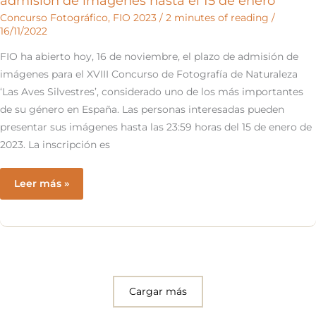
admisión de imágenes hasta el 15 de enero
Concurso Fotográfico
,
FIO 2023
/
2 minutes of reading
/
16/11/2022
FIO ha abierto hoy, 16 de noviembre, el plazo de admisión de
imágenes para el XVIII Concurso de Fotografía de Naturaleza
‘Las Aves Silvestres’, considerado uno de los más importantes
de su género en España. Las personas interesadas pueden
presentar sus imágenes hasta las 23:59 horas del 15 de enero de
2023. La inscripción es
Concurso
Leer más »
fotográfico
2023:
abierto
el
plazo
de
Cargar más
admisión