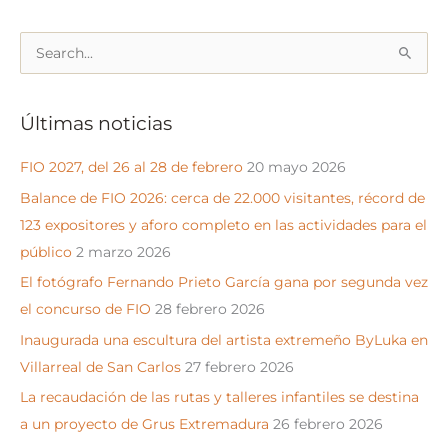
de
imágenes
B
hasta
u
el
s
15
Últimas noticias
c
de
a
enero
FIO 2027, del 26 al 28 de febrero
20 mayo 2026
r
Balance de FIO 2026: cerca de 22.000 visitantes, récord de
p
123 expositores y aforo completo en las actividades para el
o
público
2 marzo 2026
r
El fotógrafo Fernando Prieto García gana por segunda vez
:
el concurso de FIO
28 febrero 2026
Inaugurada una escultura del artista extremeño ByLuka en
Villarreal de San Carlos
27 febrero 2026
La recaudación de las rutas y talleres infantiles se destina
a un proyecto de Grus Extremadura
26 febrero 2026