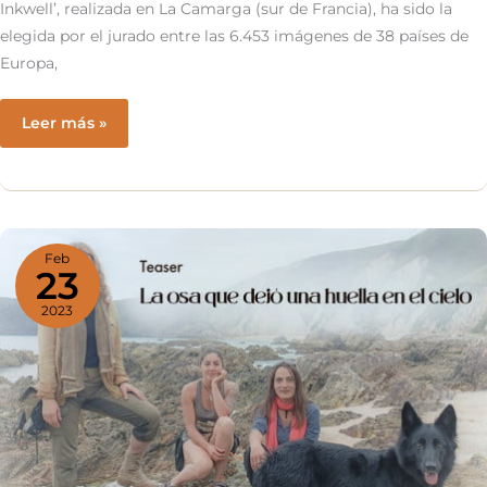
Inkwell’, realizada en La Camarga (sur de Francia), ha sido la
elegida por el jurado entre las 6.453 imágenes de 38 países de
Europa,
El
Leer más »
francés
Jonathan
Lhoir,
ganador
absoluto
Feb
23
del
2023
concurso
de
fotografía