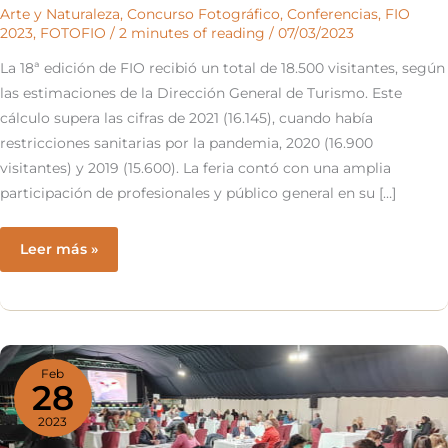
Arte y Naturaleza
,
Concurso Fotográfico
,
Conferencias
,
FIO
2023
,
FOTOFIO
/
2 minutes of reading
/
07/03/2023
La 18ª edición de FIO recibió un total de 18.500 visitantes, según
las estimaciones de la Dirección General de Turismo. Este
cálculo supera las cifras de 2021 (16.145), cuando había
restricciones sanitarias por la pandemia, 2020 (16.900
visitantes) y 2019 (15.600). La feria contó con una amplia
participación de profesionales y público general en su […]
18.500
Leer más »
visitantes
en
FIO
2023
Feb
28
2023