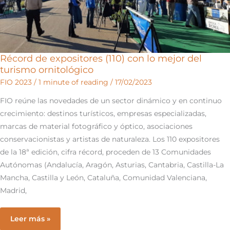
FIO
Récord de expositores (110) con lo mejor del
turismo ornitológico
FIO 2023
/
1 minute of reading
/
17/02/2023
FIO reúne las novedades de un sector dinámico y en continuo
crecimiento: destinos turísticos, empresas especializadas,
marcas de material fotográfico y óptico, asociaciones
conservacionistas y artistas de naturaleza. Los 110 expositores
de la 18ª edición, cifra récord, proceden de 13 Comunidades
Autónomas (Andalucía, Aragón, Asturias, Cantabria, Castilla-La
Mancha, Castilla y León, Cataluña, Comunidad Valenciana,
Madrid,
Récord
Leer más »