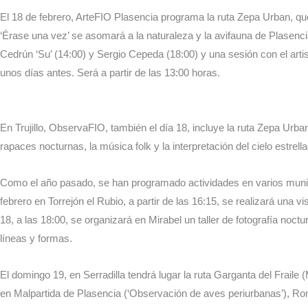
El 18 de febrero, ArteFIO Plasencia programa la ruta Zepa Urban, que r
‘Érase una vez’ se asomará a la naturaleza y la avifauna de Plasenc
Cedrún ‘Su’ (14:00) y Sergio Cepeda (18:00) y una sesión con el arti
unos días antes. Será a partir de las 13:00 horas.
En Trujillo, ObservaFIO, también el día 18, incluye la ruta Zepa Urba
rapaces nocturnas, la música folk y la interpretación del cielo estrell
Como el año pasado, se han programado actividades en varios munici
febrero en Torrejón el Rubio, a partir de las 16:15, se realizará una v
18, a las 18:00, se organizará en Mirabel un taller de fotografía noctu
líneas y formas.
El domingo 19, en Serradilla tendrá lugar la ruta Garganta del Frail
en Malpartida de Plasencia (‘Observación de aves periurbanas’), Ro