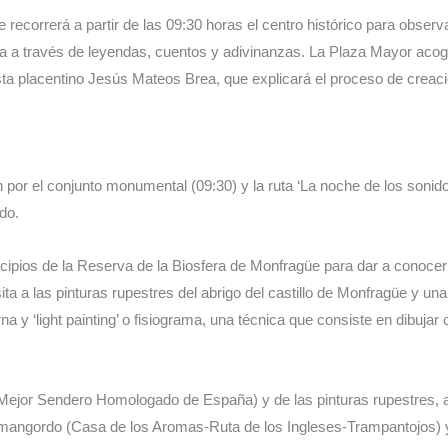
ecorrerá a partir de las 09:30 horas el centro histórico para observar
ia a través de leyendas, cuentos y adivinanzas. La Plaza Mayor acog
sta placentino Jesús Mateos Brea, que explicará el proceso de creaci
n por el conjunto monumental (09:30) y la ruta ‘La noche de los sonido
ado.
pios de la Reserva de la Biosfera de Monfragüe para dar a conocer s
isita a las pinturas rupestres del abrigo del castillo de Monfragüe y u
rna y ‘light painting’ o fisiograma, una técnica que consiste en dibujar
e (Mejor Sendero Homologado de España) y de las pinturas rupestres, a
mangordo (Casa de los Aromas-Ruta de los Ingleses-Trampantojos) y 