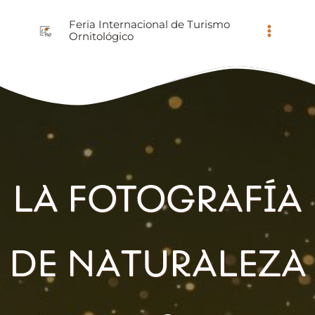
Ir
Feria Internacional de Turismo
al
Ornitológico
contenido
LA FOTOGRAFÍA
DE NATURALEZA