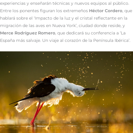
experiencias y enseñarán técnicas y nuevos equipos al público.
Entre los ponentes figuran los extremeños
Héctor Cordero
, que
hablará sobre el ‘Impacto de la luz y el cristal reflectante en la
migración de las aves en Nueva York’, ciudad donde reside, y
Merce Rodríguez Romero
, que dedicará su conferencia a ‘La
España más salvaje. Un viaje al corazón de la Península Ibérica’.