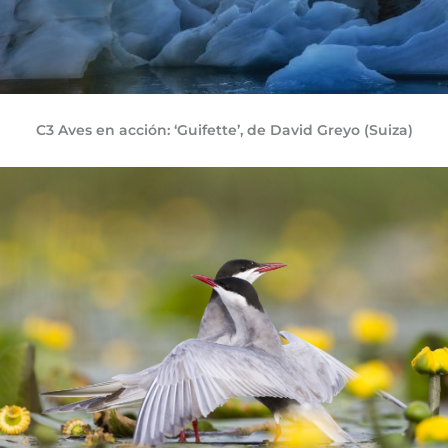
C3 Aves en acción: ‘Guifette’, de David Greyo (Suiza)