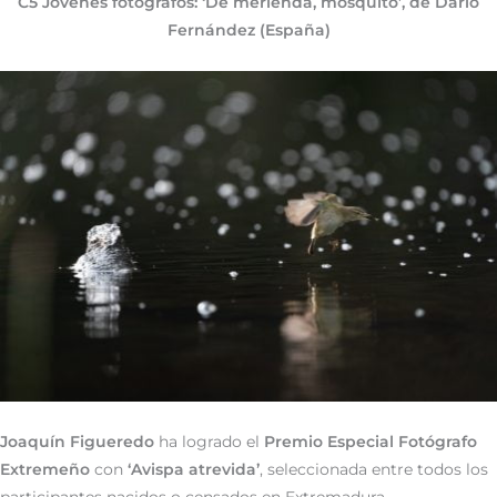
C5 Jóvenes fotógrafos: ‘De merienda, mosquito’, de Darío
Fernández (España)
Joaquín Figueredo
ha logrado el
Premio Especial Fotógrafo
Extremeño
con
‘Avispa atrevida’
, seleccionada entre todos los