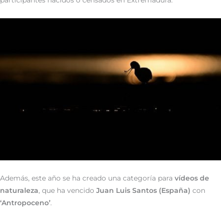
participantes nacidos o censados en Extremadura.
Además, este año se ha creado una categoría para
vídeos de
naturaleza
, que ha vencido
Juan Luis Santos (España)
con
‘Antropoceno’
.