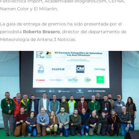
FotoTécnica Import, AcademiadeFotografos.com, CEFNA,
Namen Color y El Millarón.
La gala de entrega de premios ha sido presentada por el
periodista
Roberto Brasero
, director del departamento de
Meteorología de Antena 3 Noticias.