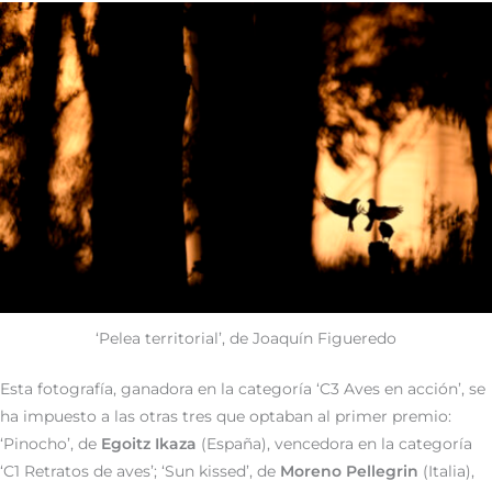
‘Pelea territorial’, de Joaquín Figueredo
Esta fotografía, ganadora en la categoría ‘C3 Aves en acción’, se
ha impuesto a las otras tres que optaban al primer premio:
‘Pinocho’, de
Egoitz Ikaza
(España), vencedora en la categoría
‘C1 Retratos de aves’; ‘Sun kissed’, de
Moreno Pellegrin
(Italia),