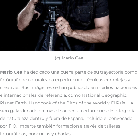
(c) Mario Cea
Mario Cea
ha dedicado una buena parte de su trayectoria como
fotógrafo de naturaleza a experimentar técnicas complejas y
creativas. Sus imágenes se han publicado en medios nacionales
e internacionales de referencia, como National Geographic,
Planet Earth, Handbook of the Birds of the World y El País. Ha
sido galardonado en más de ochenta certámenes de fotografía
de naturaleza dentro y fuera de España, incluido el convocado
por FIO. Imparte también formación a través de talleres
fotográficos, ponencias y charlas.