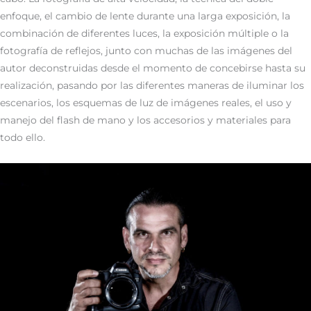
enfoque, el cambio de lente durante una larga exposición, la
combinación de diferentes luces, la exposición múltiple o la
fotografía de reflejos, junto con muchas de las imágenes del
autor deconstruidas desde el momento de concebirse hasta su
realización, pasando por las diferentes maneras de iluminar los
escenarios, los esquemas de luz de imágenes reales, el uso y
manejo del flash de mano y los accesorios y materiales para
todo ello.