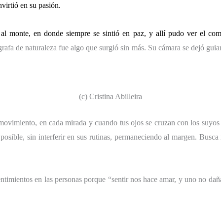
nvirtió en su pasión.
l monte, en donde siempre se sintió en paz, y allí pudo ver el comp
afa de naturaleza fue algo que surgió sin más. Su cámara se dejó guiar
(c) Cristina Abilleira
a movimiento, en cada mirada y cuando tus ojos se cruzan con los suyos
 posible, sin interferir en sus rutinas, permaneciendo al margen. Busc
timientos en las personas porque “sentir nos hace amar, y uno no dañ