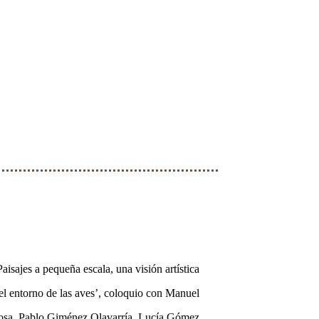
Paisajes a pequeña escala, una visión artística
el entorno de las aves’, coloquio con Manuel
osa, Pablo Giménez Olavarría, Lucía Gómez