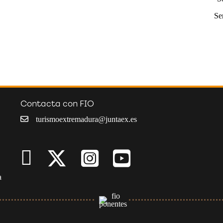
Se
Contacta con FIO
turismoextremadura@juntaex.es
a