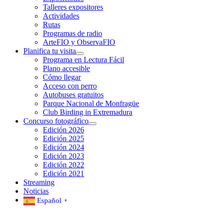
Talleres expositores
Actividades
Rutas
Programas de radio
ArteFIO y ObservaFIO
Planifica tu visita
Programa en Lectura Fácil
Plano accesible
Cómo llegar
Acceso con perro
Autobuses gratuitos
Parque Nacional de Monfragüe
Club Birding in Extremadura
Concurso fotográfico
Edición 2026
Edición 2025
Edición 2024
Edición 2023
Edición 2022
Edición 2021
Streaming
Noticias
Español
▼