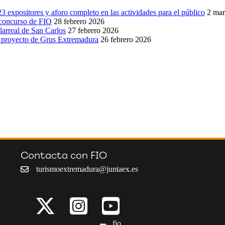
3 expositores y aforo completo en las actividades para el público
2 ma
 concurso de FIO
28 febrero 2026
larreal de San Carlos
27 febrero 2026
 un proyecto de Grus Extremadura
26 febrero 2026
Contacta con FIO
turismoextremadura@juntaex.es