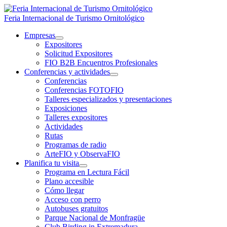
Ir
al
Feria Internacional de Turismo Ornitológico
contenido
Empresas
Expositores
Solicitud Expositores
FIO B2B Encuentros Profesionales
Conferencias y actividades
Conferencias
Conferencias FOTOFIO
Talleres especializados y presentaciones
Exposiciones
Talleres expositores
Actividades
Rutas
Programas de radio
ArteFIO y ObservaFIO
Planifica tu visita
Programa en Lectura Fácil
Plano accesible
Cómo llegar
Acceso con perro
Autobuses gratuitos
Parque Nacional de Monfragüe
Club Birding in Extremadura