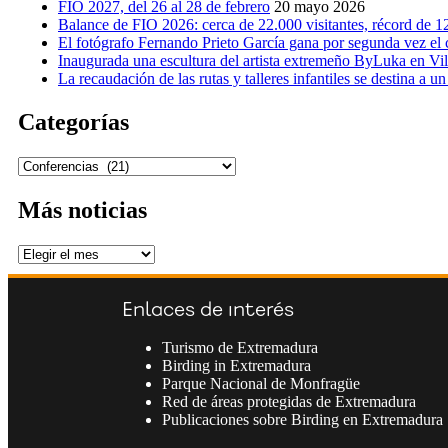
el
FIO 2027, del 26 al 28 de febrero
20 mayo 2026
poder
Balance de FIO 2026: cerca de 22.000 visitantes, récord de 12
del
El fotógrafo Fernando Prieto García gana por segunda vez el
águila
Inaugurada una escultura del artista extremeño ByLuka en Vil
harpía’,
La recaudación de las rutas y talleres infantiles se destina a
por
Ruth
Categorías
Muñiz
López
Categorías
Más noticias
Más
noticias
Enlaces de interés
Turismo de Extremadura
Birding in Extremadura
Parque Nacional de Monfragüe
Red de áreas protegidas de Extremadura
Publicaciones sobre Birding en Extremadura