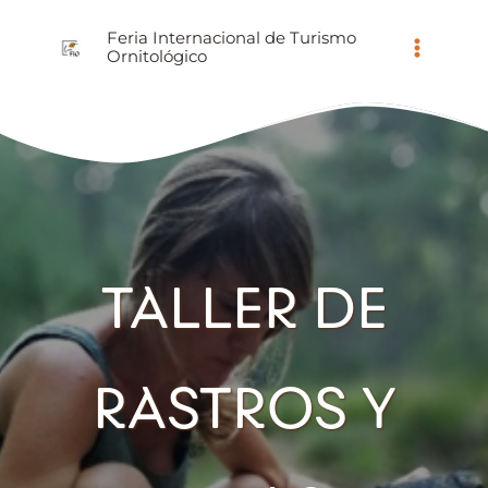
Ir
Feria Internacional de Turismo
al
Ornitológico
contenido
TALLER DE
RASTROS Y