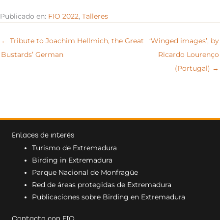
Publicado en:
FIO 2022
,
Talleres
← Tribute to Joachim Hellmich, the Great
‘Winged images’, by
Bustards’ German
Ricardo Lourenço
(Portugal) →
Enlaces de interés
Turismo de Extremadura
Birding in Extremadura
Parque Nacional de Monfragüe
Red de áreas protegidas de Extremadura
Publicaciones sobre Birding en Extremadura
Contacta con FIO