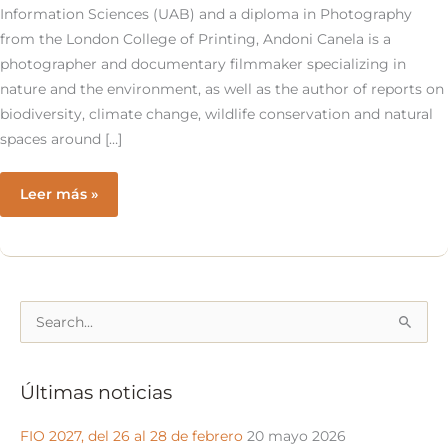
Information Sciences (UAB) and a diploma in Photography
from the London College of Printing, Andoni Canela is a
photographer and documentary filmmaker specializing in
nature and the environment, as well as the author of reports on
biodiversity, climate change, wildlife conservation and natural
spaces around […]
Conversation
Leer más »
with
Andoni
Canela,
director
B
of
u
the
s
movie
Últimas noticias
‘Panteras’
c
a
FIO 2027, del 26 al 28 de febrero
20 mayo 2026
r