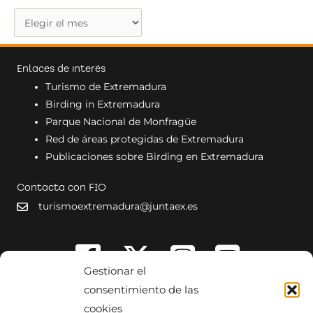
g
M
o
á
r
s
í
Enlaces de interés
n
a
Turismo de Extremadura
o
s
Birding in Extremadura
t
Parque Nacional de Monfragüe
i
Red de áreas protegidas de Extremadura
c
Publicaciones sobre Birding en Extremadura
i
a
Contacta con FIO
s
turismoextremadura@juntaex.es
Gestionar el
consentimiento de las
cookies