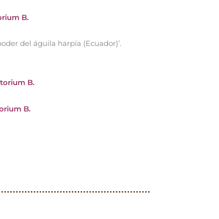
orium B.
 poder del águila harpía (Ecuador)’.
torium B.
orium B.