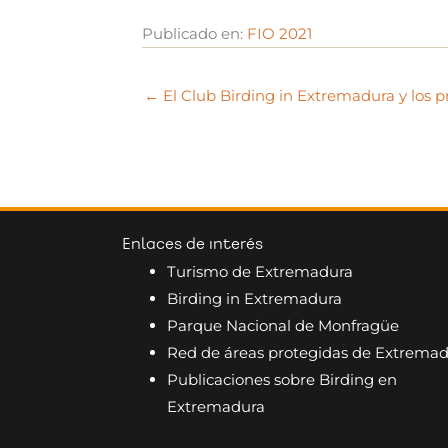
Publicado en:
FIO 2021
← El Club Birding in Extremadura y los p
Enlaces de interés
Turismo de Extremadura
Birding in Extremadura
Parque Nacional de Monfragüe
Red de áreas protegidas de Extrema
Publicaciones sobre Birding en
Extremadura