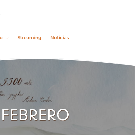
o
co
Streaming
Noticias
 FEBRERO