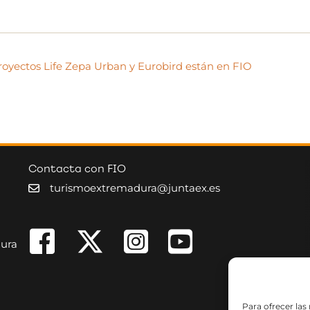
royectos Life Zepa Urban y Eurobird están en FIO
Contacta con FIO
turismoextremadura@juntaex.es
dura
Para ofrecer las