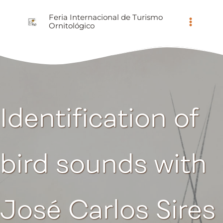
Ir
Feria Internacional de Turismo
al
Ornitológico
contenido
Identification of
bird sounds with
José Carlos Sires