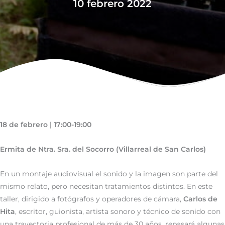
10 febrero 2022
18 de febrero | 17:00-19:00
Ermita de Ntra. Sra. del Socorro (Villarreal de San Carlos)
En un montaje audiovisual el sonido y la imagen son parte del
mismo relato, pero necesitan tratamientos distintos. En este
taller, dirigido a fotógrafos y operadores de cámara,
Carlos de
Hita
, escritor, guionista, artista sonoro y técnico de sonido con
una trayectoria profesional de más de 30 años, repasará algunas