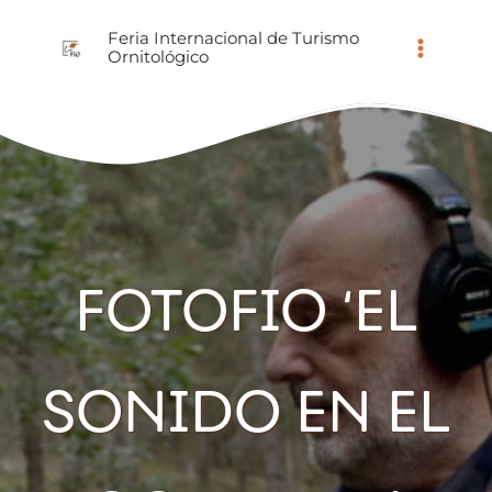
Ir
Feria Internacional de Turismo
al
Ornitológico
contenido
FOTOFIO ‘EL
SONIDO EN EL