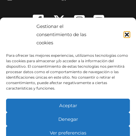
Gestionar el
consentimiento de las
cookies
Para ofrecer las mejores experiencias, utilizamos tecnologías como
las cookies para almacenar y/o acceder a la información del
dispositivo. El consentimiento de estas tecnologías nos permitirá
procesar datos como el comportamiento de navegación o las
identificaciones únicas en este sitio. No consentir o retirar el
consentimiento, puede afectar negativamente a ciertas
características y funciones.
Aceptar
Denegar
Copyright © 2014-2026 Dirección General de Turismo. Todos los
derechos reservados.
Ver preferencias